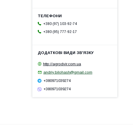
+380 (97) 103-92-74
+380 (95) 777-92-17
http://agrodvir.com.ua
andriy.bilohash@gmail.com
+380971039274
+380971039274