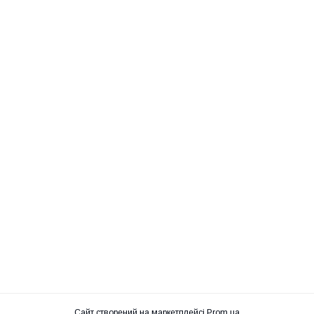
Сайт створений на маркетплейсі
Prom.ua