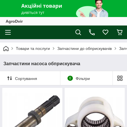
AgroDvir
Товари та послуги
Запчастини до обприскувачів
Зап
Запчастини насоса обприскувача
Сортування
0
Фільтри