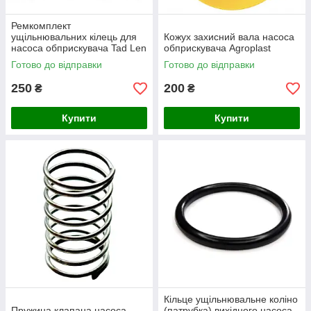
Ремкомплект
ущільнювальних кілець для
Кожух захисний вала насоса
насоса обприскувача Tad Len
обприскувача Agroplast
PPM 100
Готово до відправки
Готово до відправки
250
200
₴
₴
Купити
Купити
Кільце ущільнювальне коліно
Пружина клапана насоса
(патрубка) вихідного насоса