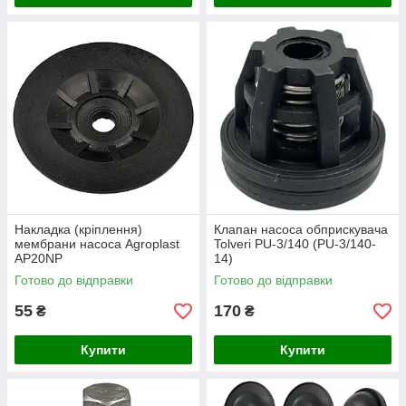
Накладка (кріплення)
Клапан насоса обприскувача
мембрани насоса Agroplast
Tolveri PU-3/140 (PU-3/140-
AP20NP
14)
Готово до відправки
Готово до відправки
55
170
₴
₴
Купити
Купити