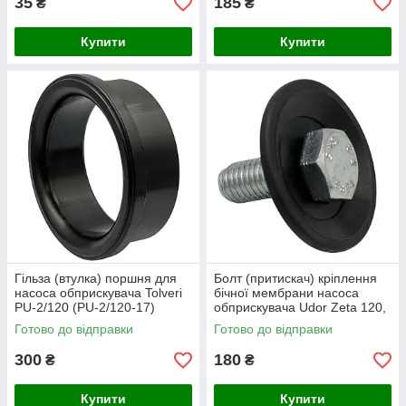
35
185
₴
₴
Купити
Купити
Гільза (втулка) поршня для
Болт (притискач) кріплення
насоса обприскувача Tolveri
бічної мембрани насоса
PU-2/120 (PU-2/120-17)
обприскувача Udor Zeta 120,
140, 170
Готово до відправки
Готово до відправки
300
180
₴
₴
Купити
Купити