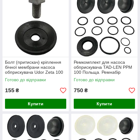
Болт (притискач) кріплення
Ремкомплект для насоса
бічної мембрани насоса
обприскувача TAD-LEN PPM
обприскувача Udor Zeta 100
100 Польща. Ремнабір
насоса Тад Лен 100.
Готово до відправки
Готово до відправки
155
750
₴
₴
Купити
Купити