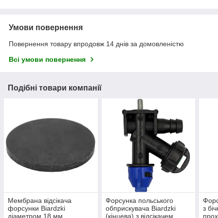
Умови повернення
Повернення товару впродовж 14 днів за домовленістю
Всі умови повернення
Подібні товари компанії
Мембрана відсікача
Форсунка польського
Форс
форсунки Biardzki
обприскувача Biardzki
з бі
діаметром 18 мм
(кінцева) з відсікачем
прох