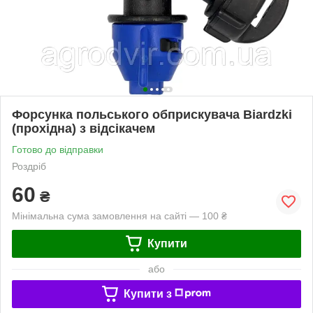
Форсунка польського обприскувача Biardzki
(прохідна) з відсікачем
Готово до відправки
Роздріб
60
₴
Мінімальна сума замовлення на сайті — 100 ₴
Купити
або
Купити з