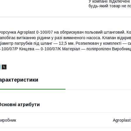
У компанії підключені
будь-який товар не п
орсунка Agroplast 0-100/07 на обприскувач польовий штанговий. К
апобігає витіканню рідини у разі вимкненого насоса. Клапан відкри
іаметр патрубків під шланг — 12,5 мм. Розпилювач у комплекті — с
-100/07/P Кінцева — 0-100/07/K Матеріал — поліпропілен Виробни
арактеристики
Основні атрибути
иробник
Agroplast