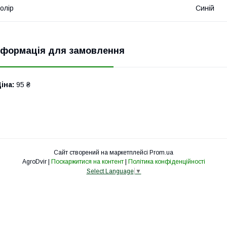
олір
Синій
нформація для замовлення
іна:
95 ₴
Сайт створений на маркетплейсі
Prom.ua
AgroDvir |
Поскаржитися на контент
|
Політика конфіденційності
Select Language
▼