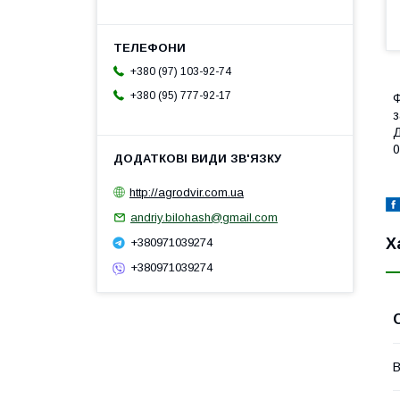
+380 (97) 103-92-74
+380 (95) 777-92-17
Ф
з
Д
0
http://agrodvir.com.ua
andriy.bilohash@gmail.com
Х
+380971039274
+380971039274
В