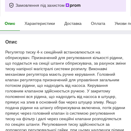
Замовлення під захистом
Опис
Характеристики
Доставка
Оплата
Умови п
Опис
Регулятор тиску 4-х секційний встановлюється на
обприскувач. Призначений для регулювання кількості рідини,
що подається на секції штанги обприскувача, за рахунок зміни
тиску напірної магістралі системи розпилу. Виконавчі
механізми регулятора мають ручне керування. Головний
клапан регулятора призначений для управління загальним
потоком рідини, що надходить від насоса. Керування
головним клапаном здійснюється ручкою. У закритому
положенні вся рідина, що надходить від насоса в штуцер,
прямує на злив в основний бак через штуцер зливу. Якщо
подача рідини на штангу обприскувача включена, потік рідини
прямує через головний клапан із системою регулювання
тиску на фільтр і далі через секційні клапани розподіляється
по секціях штанги. Регулювання тиску здійснюється за
допомогою регулювальної гайки, при цьому надлишок рідини