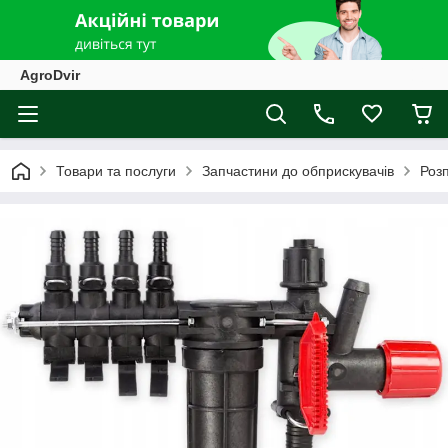
AgroDvir
Товари та послуги
Запчастини до обприскувачів
Роз