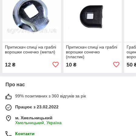
Притискач спиці на граблі
Притискач спиці на граблі
Граб
ворошки сонечко (метал)
ворошки сонечко
оцин
(пластик)
воро
(сен
12
10
50
₴
₴
Про нас
99% позитивних з 360 відгуків за рік
Працює з 23.02.2022
м. Хмельницький
Хмельницький, Україна
Контакти