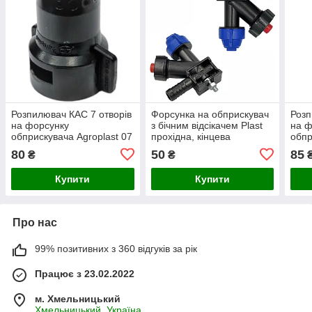
Розпилювач КАС 7 отворів
Форсунка на обприскувач
Розп
на форсунку
з бічним відсікачем Plast
на ф
обприскувача Agroplast 07
прохідна, кінцева
обпр
RSM0-103/07
RSM
80
50
85
₴
₴
Купити
Купити
Про нас
99% позитивних з 360 відгуків за рік
Працює з 23.02.2022
м. Хмельницький
Хмельницький, Україна