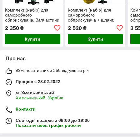
Комплект (набір) для
Комплект (набір) для
Комп
саморобного
саморобного
сам
обприскувача. Запчастини
обприскувача + шланг.
обпр
до саморобного
Запчастини до
Запч
2 350
2 520
3 5
₴
₴
обприскувача. Насос 12 В
саморобного
сам
6 л. хв.
обприскувача.
обпр
Купити
Купити
Про нас
99% позитивних з 360 відгуків за рік
Працює з 23.02.2022
м. Хмельницький
Хмельницький, Україна
Контакти
Сьогодні працює з 08:00 до 19:00
Показати весь графік роботи