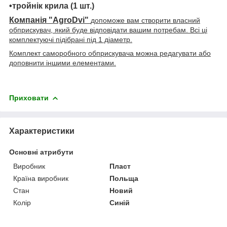
•тройнік крила (1 шт.)
Компанія "AgroDvi"
допоможе вам створити власний
обприскувач, який буде відповідати вашим потребам. Всі ці
комплектуючі підібрані під 1 діаметр.
Комплект саморобного обприскувача можна редагувати або
доповнити іншими елементами.
Приховати
Характеристики
Основні атрибути
Виробник
Пласт
Країна виробник
Польща
Стан
Новий
Колір
Синій