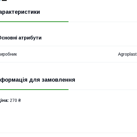
арактеристики
Основні атрибути
иробник
Agroplast
нформація для замовлення
іна:
270 ₴