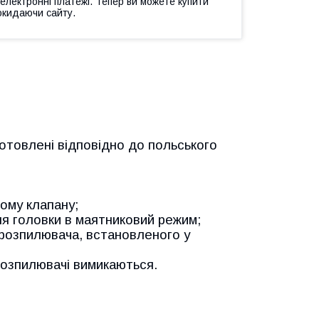
 електронні платежі. Тепер ви можете купити
окидаючи сайту.
готовлені відповідно до польського
ому клапану;
я головки в маятниковий режим;
розпилювача, встановленого у
 розпилювачі вимикаються.