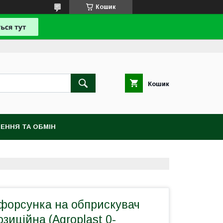
Кошик
Кошик
ЕННЯ ТА ОБМІН
форсунка на обприскувач
озиційна (Agroplast 0-