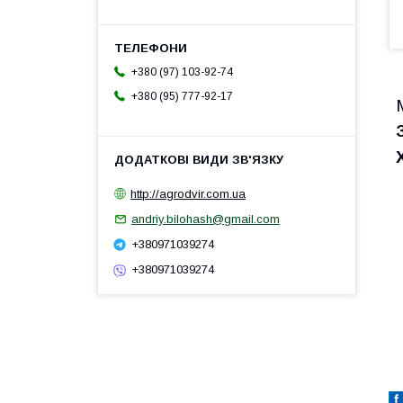
+380 (97) 103-92-74
+380 (95) 777-92-17
http://agrodvir.com.ua
andriy.bilohash@gmail.com
+380971039274
+380971039274