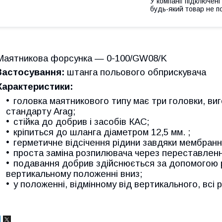
У компанії підключені
будь-який товар не п
Маятникова форсунка — 0-100/GW08/K
Застосування:
штанга польового обприскувача
Характеристики:
головка маятникового типу має три головки, ви
стандарту Arag;
стійка до добрив і засобів КАС;
кріпиться до шланга діаметром 12,5 мм. ;
герметичне відсічення рідини завдяки мембранн
проста заміна розпилювача через переставленн
подавання добрив здійснюється за допомогою 
вертикальному положенні вниз;
у положенні, відмінному від вертикального, всі