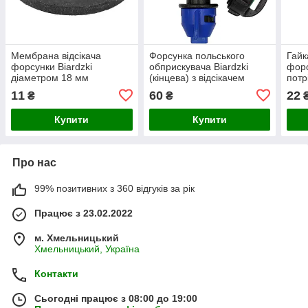
Мембрана відсікача
Форсунка польського
Гайк
форсунки Biardzki
обприскувача Biardzki
форс
діаметром 18 мм
(кінцева) з відсікачем
потр
11
60
22
₴
₴
Купити
Купити
Про нас
99% позитивних з 360 відгуків за рік
Працює з 23.02.2022
м. Хмельницький
Хмельницький, Україна
Контакти
Сьогодні працює з 08:00 до 19:00