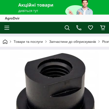
AgroDvir
Товари та послуги
Запчастини до обприскувачів
Роз