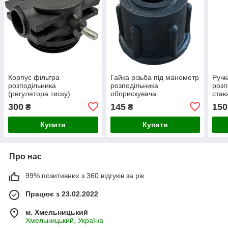
Корпус фільтра
Гайка різьба під манометр
Ручк
розподільника
розподільника
розп
(регулятора тиску)
обприскувача.
стак
обприскувача Agroplast
300
145
150
₴
₴
довгий стакан (верхня
частина)
Купити
Купити
Про нас
99% позитивних з 360 відгуків за рік
Працює з 23.02.2022
м. Хмельницький
Хмельницький, Україна