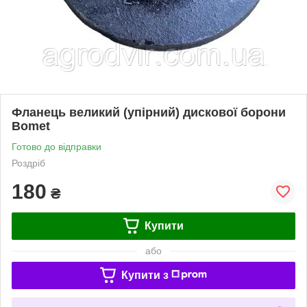
Фланець великий (упірний) дискової борони
Bomet
Готово до відправки
Роздріб
180
₴
Купити
або
Купити з