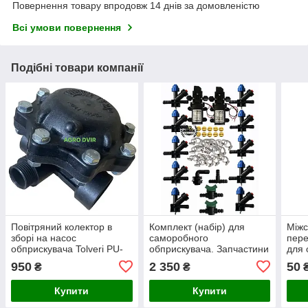
Повернення товару впродовж 14 днів за домовленістю
Всі умови повернення
Подібні товари компанії
Повітряний колектор в
Комплект (набір) для
Міжс
зборі на насос
саморобного
пере
обприскувача Tolveri PU-
обприскувача. Запчастини
для 
2/120
до саморобного
950
2 350
50
₴
₴
обприскувача. Насос 12 В
6 л. хв.
Купити
Купити