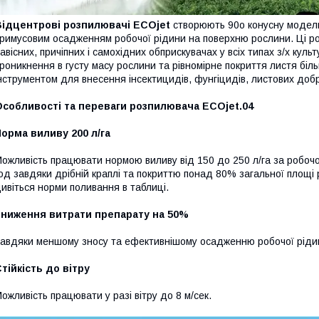
Відцентрові розпилювачі ECOjet
створюють 90o конусну модель
римусовим осадженням робочої рідини на поверхню рослини. Ці ро
авісних, причіпних і самохідних обприскувачах у всіх типах з/х кул
роникнення в густу масу рослини та рівномірне покриття листя бі
нструментом для внесення інсектицидів, фунгіцидів, листових доб
Особливості та переваги розпилювача ECOjet.04
орма виливу 200 л/га
ожливість працювати нормою виливу від 150 до 250 л/га за робочого
од завдяки дрібній краплі та покриттю понад 80% загальної площ
ивіться норми поливання в таблиці.
Зниження витрати препарату на 50%
авдяки меншому зносу та ефективнішому осадженню робочої ріди
тійкість до вітру
ожливість працювати у разі вітру до 8 м/сек.