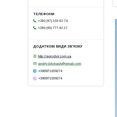
+380 (97) 103-92-74
+380 (95) 777-92-17
http://agrodvir.com.ua
andriy.bilohash@gmail.com
+380971039274
+380971039274