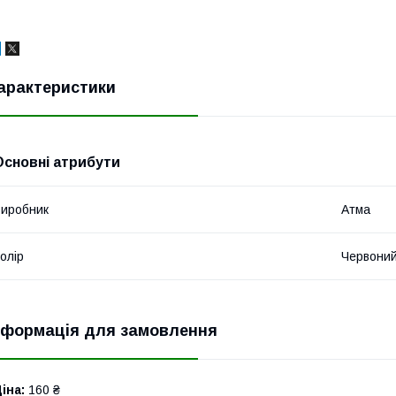
арактеристики
Основні атрибути
иробник
Атма
олір
Червони
нформація для замовлення
іна:
160 ₴