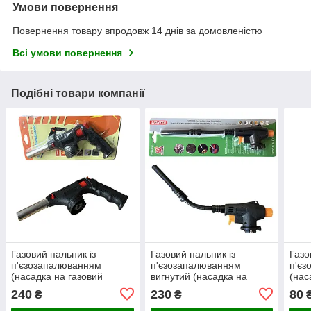
Умови повернення
Повернення товару впродовж 14 днів за домовленістю
Всі умови повернення
Подібні товари компанії
Газовий пальник із
Газовий пальник із
Газо
п'єзозапалюванням
п'єзозапалюванням
п'єз
(насадка на газовий
вигнутий (насадка на
(нас
балончик)
газовий балончик)
бало
240
230
80
₴
₴
Torc