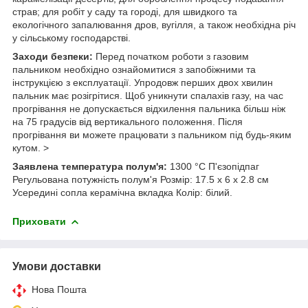
страв; для робіт у саду та городі, для швидкого та
екологічного запалювання дров, вугілля, а також необхідна річ
у сільському господарстві.
Заходи безпеки:
Перед початком роботи з газовим
пальником необхідно ознайомитися з запобіжними та
інструкцією з експлуатації. Упродовж перших двох хвилин
пальник має розігрітися. Щоб уникнути спалахів газу, на час
прогрівання не допускається відхилення пальника більш ніж
на 75 градусів від вертикального положення. Після
прогрівання ви можете працювати з пальником під будь-яким
кутом. >
Заявлена температура полум'я:
1300 °C П'єзопідпаг
Регульована потужність полум'я Розмір: 17.5 х 6 х 2.8 см
Усередині сопла керамічна вкладка Колір: білий.
Приховати
Умови доставки
Нова Пошта