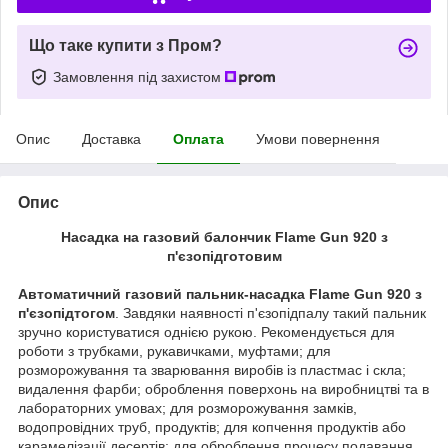
Що таке купити з Пром?
Замовлення під захистом
Опис
Доставка
Оплата
Умови повернення
Опис
Насадка на газовий балончик Flame Gun 920 з
п'єзопідготовим
Автоматичний газовий пальник-насадка Flame Gun 920 з
п'єзопідтогом
. Завдяки наявності п'єзопідпалу такий пальник
зручно користуватися однією рукою. Рекомендується для
роботи з трубками, рукавичками, муфтами; для
розморожування та зварювання виробів із пластмас і скла;
видалення фарби; оброблення поверхонь на виробництві та в
лабораторних умовах; для розморожування замків,
водопровідних труб, продуктів; для копчення продуктів або
карамелізації десертів; для оброблення процесу подавання