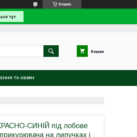
Кошик
Кошик
ЕННЯ ТА ОБМІН
КРАСНО-СИНІЙ під лобове
д прикурювача на липучках і