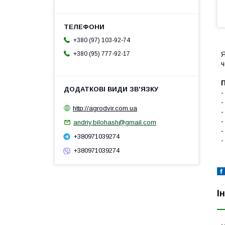
+380 (97) 103-92-74
Я
+380 (95) 777-92-17
ч
П
-
-
http://agrodvir.com.ua
-
-
andriy.bilohash@gmail.com
-
+380971039274
-
+380971039274
І