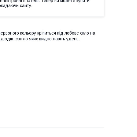
 електронні платежі. Тепер ви можете купити
окидаючи сайту.
ервоного кольору кріпиться під лобове скло на
іодів, світло яких видно навіть удень.