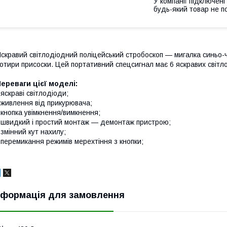
У компанії підключені
будь-який товар не п
скравий світлодіодний поліцейський стробоскоп — мигалка синьо-ч
отири присоски. Цей портативний спецсигнал має 6 яскравих світлод
ереваги цієї моделі:
 яскраві світлодіоди;
 живлення від прикурювача;
 кнопка увімкнення/вимкнення;
 швидкий і простий монтаж — демонтаж пристрою;
 змінний кут нахилу;
 перемикання режимів мерехтіння з кнопки;
нформація для замовлення