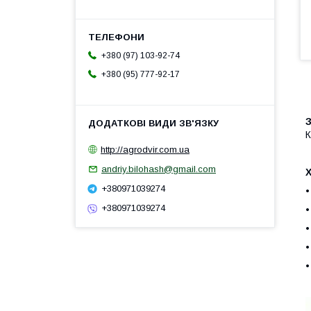
+380 (97) 103-92-74
+380 (95) 777-92-17
http://agrodvir.com.ua
andriy.bilohash@gmail.com
+380971039274
•
+380971039274
•
•
•
•