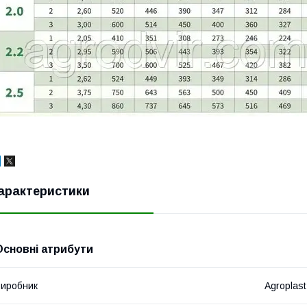
арактеристики
Основні атрибути
иробник
Agroplast