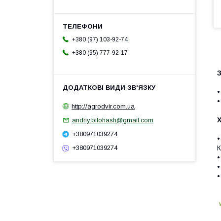
+380 (97) 103-92-74
+380 (95) 777-92-17
•
•
http://agrodvir.com.ua
andriy.bilohash@gmail.com
+380971039274
•
К
+380971039274
•
•
•