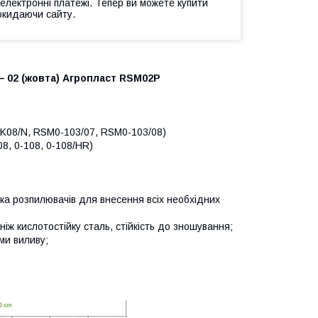
 електронні платежі. Тепер ви можете купити
окидаючи сайту.
 02 (жовта) Агропласт RSM02P
RK08/N, RSM0-103/07, RSM0-103/08)
8, 0-108, 0-108/HR)
ька розпилювачів для внесення всіх необхідних
ніж кислотостійку сталь, стійкість до зношування;
ми виливу;