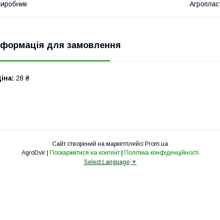
иробник
Агроплас
нформація для замовлення
іна:
28 ₴
Сайт створений на маркетплейсі
Prom.ua
AgroDvir |
Поскаржитися на контент
|
Політика конфіденційності
Select Language
▼