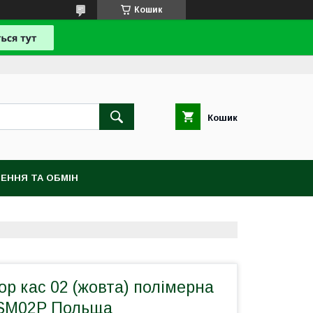
Кошик
Кошик
ЕННЯ ТА ОБМІН
р кас 02 (жовта) полімерна
RSM02P Польща