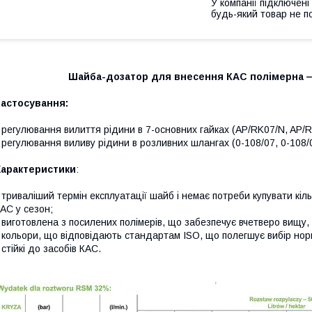
У компанії підключені
будь-який товар не п
Шайба-дозатор для внесення КАС полімерна —
Застосування:
 регулювання вилиття рідини в 7-основних гайках (AP/RK07/N, AP/
 регулювання виливу рідини в розливних шлангах (0-108/07, 0-108/0
Характеристики
:
 триваліший термін експлуатації шайб і немає потреби купувати кіл
АС у сезон;
 виготовлена з посилених полімерів, що забезпечує вчетверо вищу, 
 кольори, що відповідають стандартам ISO, що полегшує вибір нор
 стійкі до засобів КАС.