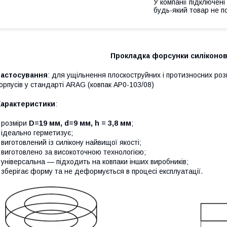
У компанії підключені
будь-який товар не п
Прокладка форсунки силіконов
Застосування
: для ущільнення плоскоструйних і протизносних розп
орпусів у стандарті ARAG (ковпак AP0-103/08)
Характеристики
:
 розміри
D=19 мм, d=9 мм, h = 3,8 мм
;
 ідеально герметизує;
 виготовлений із силікону найвищої якості;
 виготовлено за високоточною технологією;
 універсальна — підходить на ковпаки інших виробників;
 зберігає форму та не деформується в процесі експлуатації.