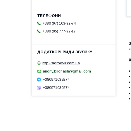
+380 (97) 103-92-74
+380 (95) 777-92-17
к
http://agrodvir.com.ua
•
andriy.bilohash@gmail.com
•
+380971039274
•
•
+380971039274
•
•