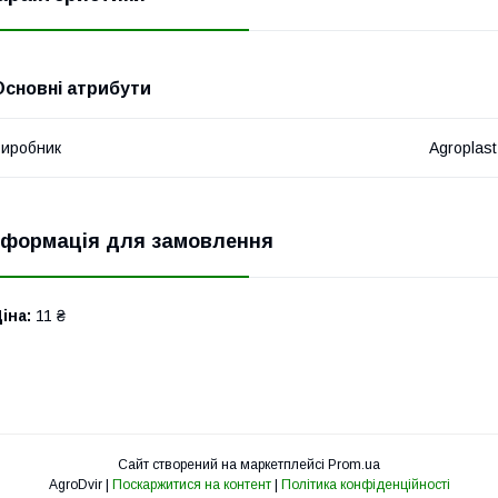
Основні атрибути
иробник
Agroplast
нформація для замовлення
іна:
11 ₴
Сайт створений на маркетплейсі
Prom.ua
AgroDvir |
Поскаржитися на контент
|
Політика конфіденційності