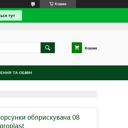
Кошик
Кошик
ЕННЯ ТА ОБМІН
орсунки обприскувача 08
groplast