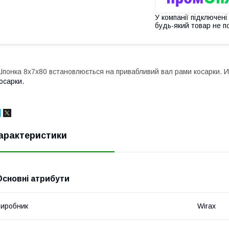
У компанії підключені
будь-який товар не п
понка 8х7х80 встановлюється на привабливий вал рами косарки. И
осарки.
арактеристики
Основні атрибути
иробник
Wirax