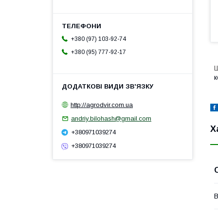
+380 (97) 103-92-74
+380 (95) 777-92-17
Ш
к
http://agrodvir.com.ua
andriy.bilohash@gmail.com
Х
+380971039274
+380971039274
В