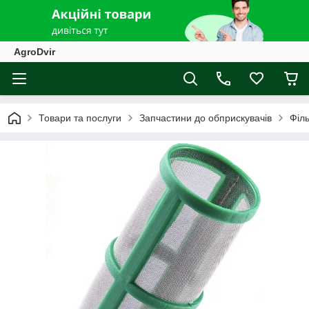
AgroDvir
Товари та послуги
Запчастини до обприскувачів
Філ