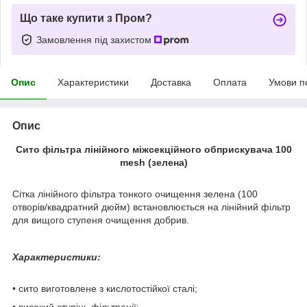
Що таке купити з Пром?
Замовлення під захистом
Опис
Характеристики
Доставка
Оплата
Умови п
Опис
Сито фільтра лінійного міжсекційного обприскувача 100
mesh (зелена)
Сітка лінійного фільтра тонкого очищення зелена (100
отворів/квадратний дюйм) встановлюється на лінійний фільтр
для вищого ступеня очищення добрив.
Характеристики:
• сито виготовлене з кислотостійкої сталі;
• високий ступінь фільтрації;