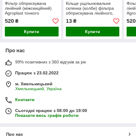
Фільтр обприскувача
Кільце ущільнювальне
Філь
лінійний (міжсекційний)
склянка (колби) фільтра
ліні
Agroplast тонкого
обприскувача лінійного,
Agro
очищення Польський
міжсекційного Agroplast
очи
520
13
520
₴
₴
фільтр на обприскувач
(40,95x2,62)
Купити
Купити
Про нас
99% позитивних з 360 відгуків за рік
Працює з 23.02.2022
м. Хмельницький
Хмельницький, Україна
Контакти
Сьогодні працює з 08:00 до 19:00
Показати весь графік роботи
Про нас