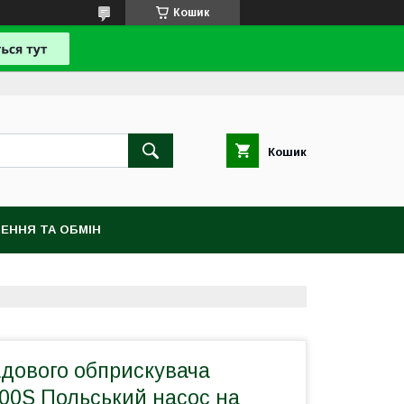
Кошик
Кошик
ЕННЯ ТА ОБМІН
адового обприскувача
100S Польський насос на