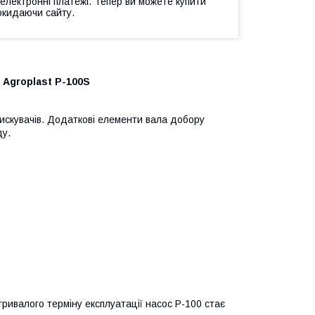
 електронні платежі. Тепер ви можете купити
окидаючи сайту.
 Agroplast P-100S
скувачів. Додаткові елементи вала добору
ду.
ривалого терміну експлуатації насос P-100 стає