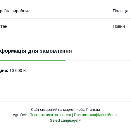
раїна виробник
Польща
Стан
Новий
нформація для замовлення
іна:
10 600 ₴
Сайт створений на маркетплейсі
Prom.ua
AgroDvir |
Поскаржитися на контент
|
Політика конфіденційності
Select Language
▼