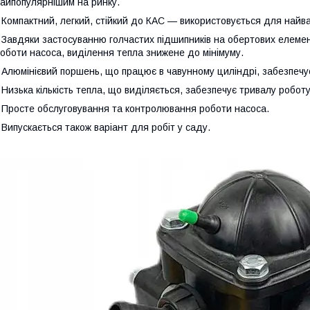
айпопулярнішим на ринку.
 Компактний, легкий, стійкий до КАС — використовується для найва
 Завдяки застосуванню голчастих підшипників на обертових елемен
оботи насоса, виділення тепла знижене до мінімуму.
 Алюмінієвий поршень, що працює в чавунному циліндрі, забезпечує 
 Низька кількість тепла, що виділяється, забезпечує тривалу робот
 Просте обслуговування та контролювання роботи насоса.
 Випускається також варіант для робіт у саду.