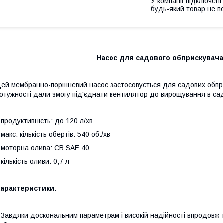
У компанії підключені
будь-який товар не п
Насос для садового обприскувача
ей мембранно-поршневий насос застосовується для садових обпри
отужності дали змогу під'єднати вентилятор до вирощування в са
 продуктивність: до 120 л/хв
 макс. кількість обертів: 540 об./хв
 моторна олива: CB SAE 40
 кількість оливи: 0,7 л
Характеристики
:
 Завдяки доскональним параметрам і високій надійності впродовж т