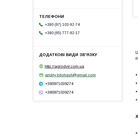
+380 (97) 103-92-74
+380 (95) 777-92-17
Ц
п
http://agrodvir.com.ua
•
andriy.bilohash@gmail.com
•
+380971039274
•
+380971039274
•
•