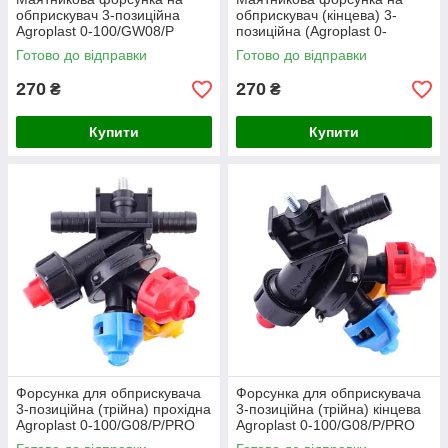
обприскувач 3-позиційна
обприскувач (кінцева) 3-
Agroplast 0-100/GW08/P
позиційна (Agroplast 0-
100/GW08/K
Готово до відправки
Готово до відправки
270
270
₴
₴
Купити
Купити
Форсунка для обприскувача
Форсунка для обприскувача
3-позиційна (трійна) прохідна
3-позиційна (трійна) кінцева
Agroplast 0-100/G08/P/PRO
Agroplast 0-100/G08/P/PRO
(Система Arag)
(Система Arag)