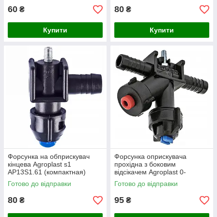
60
80
₴
₴
Купити
Купити
Форсунка на обприскувач
Форсунка оприскувача
кінцева Agroplast s1
прохідна з боковим
AP13S1.61 (компактная)
відсікачем Agroplast 0-
100/08/P
Готово до відправки
Готово до відправки
80
95
₴
₴