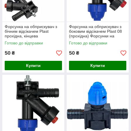
Форсунка на обприскувач з
Форсунка на обприскувач з
бічним відсікачем Plast
боковим відсікачем Plast 08
прохідна, кінцева
(прохідна) Форсунки на
саморобний обприскувач
Готово до відправки
Готово до відправки
50
50
₴
₴
Купити
Купити