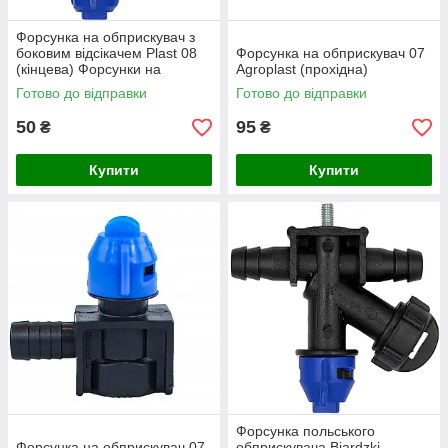
Форсунка на обприскувач з
боковим відсікачем Plast 08
Форсунка на обприскувач 07
(кінцева) Форсунки на
Agroplast (прохідна)
саморобний обприскувач
Готово до відправки
Готово до відправки
50
95
₴
₴
Купити
Купити
Форсунка польського
Форсунка на обприскувач 07
обприскувача Biardzki